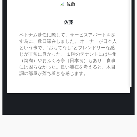
佐藤
ベトナム赴任に際して、サービスアパートを探
す為に、数日滞在しました。 オーナーが日本人
という事で、”おもてなし”とフレンドリーな感
じが非常に良かった。 １階のテナントには牛角
（焼肉）やおふくろ亭（日本食）もあり、食事
には困らなかった。長い滞在を考えると、木目
調の部屋が落ち着きを感じます。