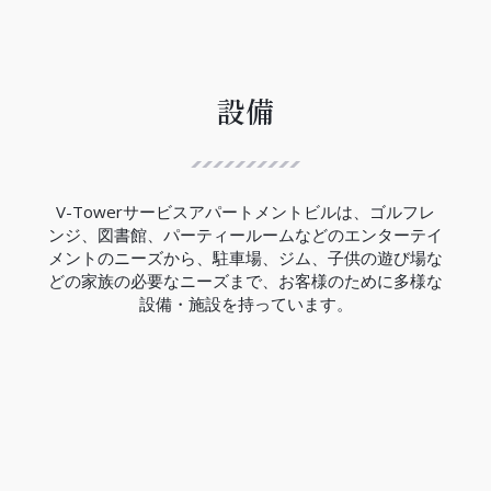
ハノイ都市鉄道3号線は、12.5Kmの区間で西郊外ト
ゥーリエム区ニョン間からハノイ駅間には、８つの
高架駅と４つの地下駅があり、高架区間の完成率は
99.5％、地下区間の完成率は現在の所33％でありま
す。
設備
V-Towerの近くにはCauGiay駅があり、3号線の完
成は2027年の予定です。
（2023年現在）
V-Towerサービスアパートメントビルは、ゴルフレ
ンジ、図書館、パーティールームなどのエンターテイ
メントのニーズから、駐車場、ジム、子供の遊び場な
どの家族の必要なニーズまで、お客様のために多様な
設備・施設を持っています。