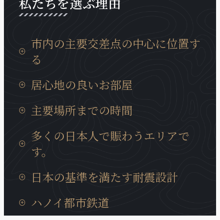
私たちを選ぶ理由
市内の主要交差点の中心に位置す
る
タンロン工業団地までの移動時間は15分、イノバイ
居心地の良いお部屋
国際空港までは30分と通勤等にも非常に便利な場所
に位置しております。
日本製の設備が充実していて、ベトナムに居ても、
主要場所までの時間
日本の我が家の居心地に癒やされます。
タンロン工業団地までの移動時間は15分、イノバイ
多くの日本人で賑わうエリアで
国際空港までは30分と通勤等にも非常に便利な場所
す。
に位置しております。
近くには多くの日系企業も、キムマー通り、ダオタ
日本の基準を満たす耐震設計
ン通りに集まっています。また、周辺には多様な商
業サービスが充実、トゥレ動物園、大学、地元の住
ハノイの建造物では非常にめずらいい耐震構造のビ
ハノイ都市鉄道
宅街にも近いロケーションです。
ルディングで、安心に宿泊できます。