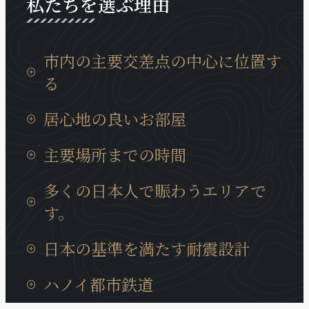
私たちを選ぶ理由
市内の主要交差点の中心に位置す
る
タンロン工業団地までの移動時間は15分、イノバイ
居心地の良いお部屋
国際空港までは30分と通勤等にも非常に便利な場所
に位置しております。
日本製の設備が充実していて、ベトナムに居ても、
主要場所までの時間
日本の我が家の居心地に癒やされます。
タンロン工業団地までの移動時間は15分、イノバイ
多くの日本人で賑わうエリアで
国際空港までは30分と通勤等にも非常に便利な場所
す。
に位置しております。
近くには多くの日系企業も、キムマー通り、ダオタ
日本の基準を満たす耐震設計
ン通りに集まっています。また、周辺には多様な商
業サービスが充実、トゥレ動物園、大学、地元の住
ハノイの建造物では非常にめずらいい耐震構造のビ
ハノイ都市鉄道
宅街にも近いロケーションです。
ルディングで、安心に宿泊できます。