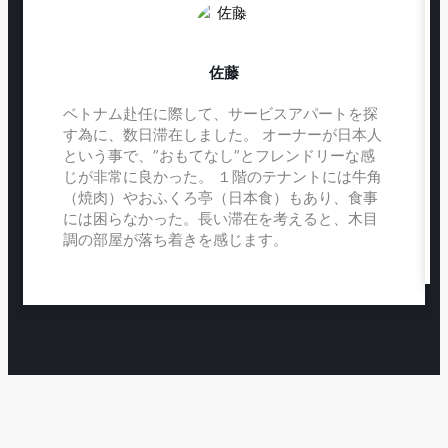
佐藤
ベトナム赴任に際して、サービスアパートを探
す為に、数日滞在しました。 オーナーが日本人
という事で、”おもてなし”とフレンドリーな感
じが非常に良かった。 １階のテナントには牛角
（焼肉）やおふくろ亭（日本食）もあり、食事
には困らなかった。長い滞在を考えると、木目
調の部屋が落ち着きを感じます。