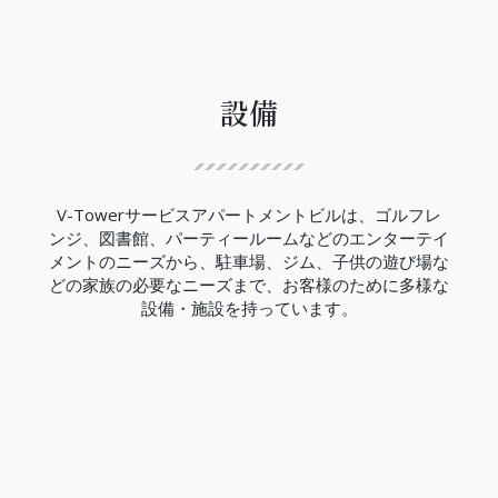
ハノイ都市鉄道3号線は、12.5Kmの区間で西郊外ト
ゥーリエム区ニョン間からハノイ駅間には、８つの
高架駅と４つの地下駅があり、高架区間の完成率は
99.5％、地下区間の完成率は現在の所33％でありま
す。
設備
V-Towerの近くにはCauGiay駅があり、3号線の完
成は2027年の予定です。
（2023年現在）
V-Towerサービスアパートメントビルは、ゴルフレ
ンジ、図書館、パーティールームなどのエンターテイ
メントのニーズから、駐車場、ジム、子供の遊び場な
どの家族の必要なニーズまで、お客様のために多様な
設備・施設を持っています。