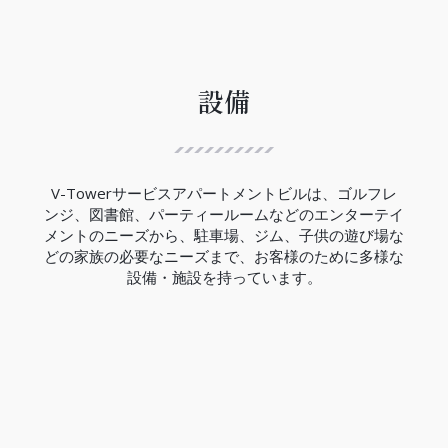
ハノイ都市鉄道3号線は、12.5Kmの区間で西郊外ト
ゥーリエム区ニョン間からハノイ駅間には、８つの
高架駅と４つの地下駅があり、高架区間の完成率は
99.5％、地下区間の完成率は現在の所33％でありま
す。
設備
V-Towerの近くにはCauGiay駅があり、3号線の完
成は2027年の予定です。
（2023年現在）
V-Towerサービスアパートメントビルは、ゴルフレ
ンジ、図書館、パーティールームなどのエンターテイ
メントのニーズから、駐車場、ジム、子供の遊び場な
どの家族の必要なニーズまで、お客様のために多様な
設備・施設を持っています。