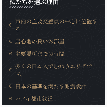
私たちを選ぶ理由
市内の主要交差点の中心に位置す
る
タンロン工業団地までの移動時間は15分、イノバイ
居心地の良いお部屋
国際空港までは30分と通勤等にも非常に便利な場所
に位置しております。
日本製の設備が充実していて、ベトナムに居ても、
主要場所までの時間
日本の我が家の居心地に癒やされます。
タンロン工業団地までの移動時間は15分、イノバイ
多くの日本人で賑わうエリアで
国際空港までは30分と通勤等にも非常に便利な場所
す。
に位置しております。
近くには多くの日系企業も、キムマー通り、ダオタ
日本の基準を満たす耐震設計
ン通りに集まっています。また、周辺には多様な商
業サービスが充実、トゥレ動物園、大学、地元の住
ハノイの建造物では非常にめずらいい耐震構造のビ
ハノイ都市鉄道
宅街にも近いロケーションです。
ルディングで、安心に宿泊できます。