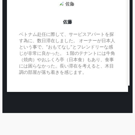
佐藤
ベトナム赴任に際して、サービスアパートを探
す為に、数日滞在しました。 オーナーが日本人
という事で、”おもてなし”とフレンドリーな感
じが非常に良かった。 １階のテナントには牛角
（焼肉）やおふくろ亭（日本食）もあり、食事
には困らなかった。長い滞在を考えると、木目
調の部屋が落ち着きを感じます。