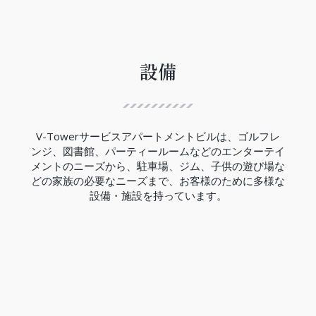
ハノイ都市鉄道3号線は、12.5Kmの区間で西郊外ト
ゥーリエム区ニョン間からハノイ駅間には、８つの
高架駅と４つの地下駅があり、高架区間の完成率は
99.5％、地下区間の完成率は現在の所33％でありま
す。
設備
V-Towerの近くにはCauGiay駅があり、3号線の完
成は2027年の予定です。
（2023年現在）
V-Towerサービスアパートメントビルは、ゴルフレ
ンジ、図書館、パーティールームなどのエンターテイ
メントのニーズから、駐車場、ジム、子供の遊び場な
どの家族の必要なニーズまで、お客様のために多様な
設備・施設を持っています。