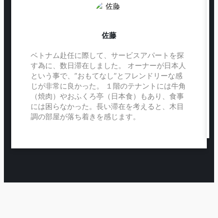
佐藤
ベトナム赴任に際して、サービスアパートを探
す為に、数日滞在しました。 オーナーが日本人
という事で、”おもてなし”とフレンドリーな感
じが非常に良かった。 １階のテナントには牛角
（焼肉）やおふくろ亭（日本食）もあり、食事
には困らなかった。長い滞在を考えると、木目
調の部屋が落ち着きを感じます。