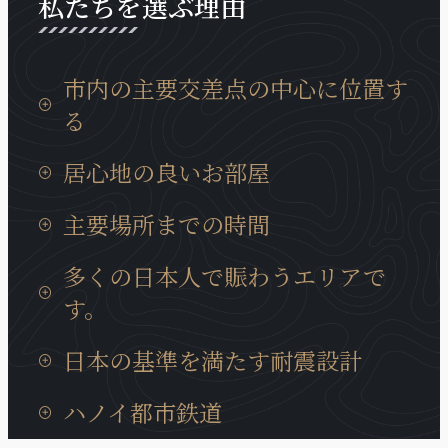
私たちを選ぶ理由
市内の主要交差点の中心に位置す
る
タンロン工業団地までの移動時間は15分、イノバイ
居心地の良いお部屋
国際空港までは30分と通勤等にも非常に便利な場所
に位置しております。
日本製の設備が充実していて、ベトナムに居ても、
主要場所までの時間
日本の我が家の居心地に癒やされます。
タンロン工業団地までの移動時間は15分、イノバイ
多くの日本人で賑わうエリアで
国際空港までは30分と通勤等にも非常に便利な場所
す。
に位置しております。
近くには多くの日系企業も、キムマー通り、ダオタ
日本の基準を満たす耐震設計
ン通りに集まっています。また、周辺には多様な商
業サービスが充実、トゥレ動物園、大学、地元の住
ハノイの建造物では非常にめずらいい耐震構造のビ
ハノイ都市鉄道
宅街にも近いロケーションです。
ルディングで、安心に宿泊できます。