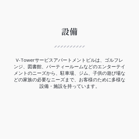
ハノイ都市鉄道3号線は、12.5Kmの区間で西郊外ト
ゥーリエム区ニョン間からハノイ駅間には、８つの
高架駅と４つの地下駅があり、高架区間の完成率は
99.5％、地下区間の完成率は現在の所33％でありま
す。
設備
V-Towerの近くにはCauGiay駅があり、3号線の完
成は2027年の予定です。
（2023年現在）
V-Towerサービスアパートメントビルは、ゴルフレ
ンジ、図書館、パーティールームなどのエンターテイ
メントのニーズから、駐車場、ジム、子供の遊び場な
どの家族の必要なニーズまで、お客様のために多様な
設備・施設を持っています。