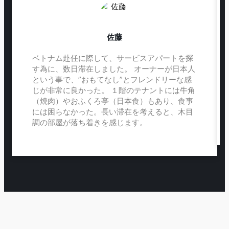
佐藤
ベトナム赴任に際して、サービスアパートを探
す為に、数日滞在しました。 オーナーが日本人
という事で、”おもてなし”とフレンドリーな感
じが非常に良かった。 １階のテナントには牛角
（焼肉）やおふくろ亭（日本食）もあり、食事
には困らなかった。長い滞在を考えると、木目
調の部屋が落ち着きを感じます。