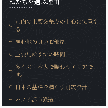
私たちを選ぶ理由
市内の主要交差点の中心に位置す
る
タンロン工業団地までの移動時間は15分、イノバイ
居心地の良いお部屋
国際空港までは30分と通勤等にも非常に便利な場所
に位置しております。
日本製の設備が充実していて、ベトナムに居ても、
主要場所までの時間
日本の我が家の居心地に癒やされます。
タンロン工業団地までの移動時間は15分、イノバイ
多くの日本人で賑わうエリアで
国際空港までは30分と通勤等にも非常に便利な場所
す。
に位置しております。
近くには多くの日系企業も、キムマー通り、ダオタ
日本の基準を満たす耐震設計
ン通りに集まっています。また、周辺には多様な商
業サービスが充実、トゥレ動物園、大学、地元の住
ハノイの建造物では非常にめずらいい耐震構造のビ
ハノイ都市鉄道
宅街にも近いロケーションです。
ルディングで、安心に宿泊できます。