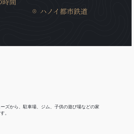
の時間
スが充実、トゥレ動物園、大学、地元
家の居心地に
ハノイの建造物では非常にめずらいい
の住宅街にも近いロケーションです。
ハノイ都市鉄道
移動時間は15
耐震構造のビルディングで、安心に宿
では30分と通
泊できます。
ハノイ都市鉄道3号線は、12.5Kmの区
所に位置して
間で西郊外トゥーリエム区ニョン間か
らハノイ駅間には、８つの高架駅と４
つの地下駅があり、高架区間の完成率
は99.5％、地下区間の完成率は現在の
所33％であります。
V-Towerの近くにはCauGiay駅があ
り、3号線の完成は2027年の予定です。
（2023年現在）
ニーズから、駐車場、ジム、子供の遊び場などの家
ます。