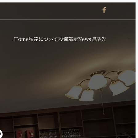
Home
私達について
設備
部屋
News
連絡先
も