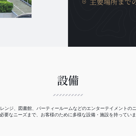
主要場所まで
おります。
ムに居ても、日本の我が
癒やされます。
タンロン工業団地までの
分、イノバイ国際空港ま
勤等にも非常に便利な場
おります。
設備
ゴルフレンジ、図書館、パーティールームなどのエンターテイメントの
必要なニーズまで、お客様のために多様な設備・施設を持ってい