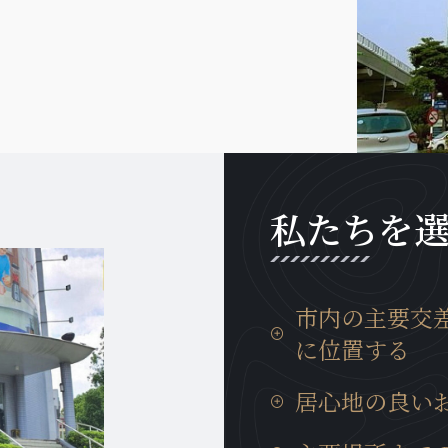
私たちを
市内の主要交
に位置する
タンロン工業団地までの
居心地の良い
分、イノバイ国際空港ま
勤等にも非常に便利な場
日本製の設備が充実して