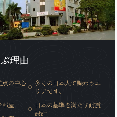
選ぶ理由
差点の中心
多くの日本人で賑わうエ
リアです。
移動時間は15
近くには多くの日系企業も、キムマー
お部屋
日本の基準を満たす耐震
では30分と通
通り、ダオタン通りに集まっていま
設計
所に位置して
す。また、周辺には多様な商業サービ
いて、ベトナ