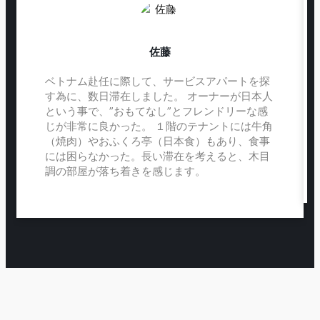
佐藤
ベトナム赴任に際して、サービスアパートを探
す為に、数日滞在しました。 オーナーが日本人
という事で、”おもてなし”とフレンドリーな感
じが非常に良かった。 １階のテナントには牛角
（焼肉）やおふくろ亭（日本食）もあり、食事
には困らなかった。長い滞在を考えると、木目
調の部屋が落ち着きを感じます。