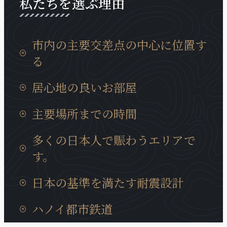
私たちを選ぶ理由
市内の主要交差点の中心に位置す
る
タンロン工業団地までの移動時間は15分、イノバイ
居心地の良いお部屋
国際空港までは30分と通勤等にも非常に便利な場所
に位置しております。
日本製の設備が充実していて、ベトナムに居ても、
主要場所までの時間
日本の我が家の居心地に癒やされます。
タンロン工業団地までの移動時間は15分、イノバイ
多くの日本人で賑わうエリアで
国際空港までは30分と通勤等にも非常に便利な場所
す。
に位置しております。
近くには多くの日系企業も、キムマー通り、ダオタ
日本の基準を満たす耐震設計
ン通りに集まっています。また、周辺には多様な商
業サービスが充実、トゥレ動物園、大学、地元の住
ハノイの建造物では非常にめずらいい耐震構造のビ
ハノイ都市鉄道
宅街にも近いロケーションです。
ルディングで、安心に宿泊できます。