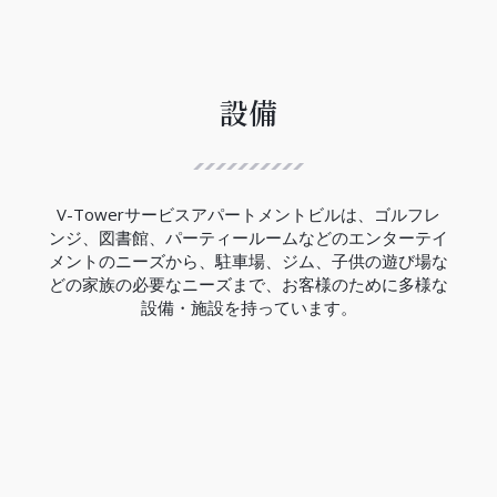
ハノイ都市鉄道3号線は、12.5Kmの区間で西郊外ト
ゥーリエム区ニョン間からハノイ駅間には、８つの
高架駅と４つの地下駅があり、高架区間の完成率は
99.5％、地下区間の完成率は現在の所33％でありま
す。
設備
V-Towerの近くにはCauGiay駅があり、3号線の完
成は2027年の予定です。
（2023年現在）
V-Towerサービスアパートメントビルは、ゴルフレ
ンジ、図書館、パーティールームなどのエンターテイ
メントのニーズから、駐車場、ジム、子供の遊び場な
どの家族の必要なニーズまで、お客様のために多様な
設備・施設を持っています。