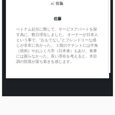
佐藤
ベトナム赴任に際して、サービスアパートを探
す為に、数日滞在しました。 オーナーが日本人
という事で、”おもてなし”とフレンドリーな感
じが非常に良かった。 １階のテナントには牛角
（焼肉）やおふくろ亭（日本食）もあり、食事
には困らなかった。長い滞在を考えると、木目
調の部屋が落ち着きを感じます。