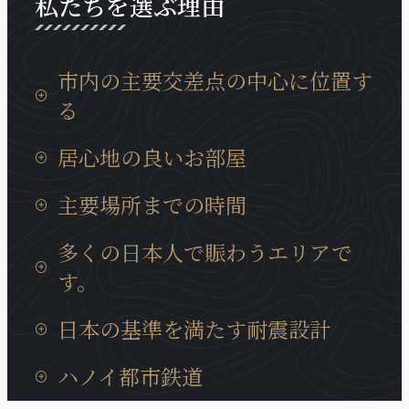
私たちを選ぶ理由
市内の主要交差点の中心に位置す
る
タンロン工業団地までの移動時間は15分、イノバイ
居心地の良いお部屋
国際空港までは30分と通勤等にも非常に便利な場所
に位置しております。
日本製の設備が充実していて、ベトナムに居ても、
主要場所までの時間
日本の我が家の居心地に癒やされます。
タンロン工業団地までの移動時間は15分、イノバイ
多くの日本人で賑わうエリアで
国際空港までは30分と通勤等にも非常に便利な場所
す。
に位置しております。
近くには多くの日系企業も、キムマー通り、ダオタ
日本の基準を満たす耐震設計
ン通りに集まっています。また、周辺には多様な商
業サービスが充実、トゥレ動物園、大学、地元の住
ハノイの建造物では非常にめずらいい耐震構造のビ
ハノイ都市鉄道
宅街にも近いロケーションです。
ルディングで、安心に宿泊できます。