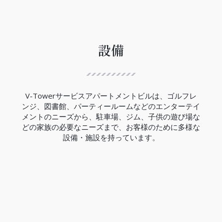
ハノイ都市鉄道3号線は、12.5Kmの区間で西郊外ト
ゥーリエム区ニョン間からハノイ駅間には、８つの
高架駅と４つの地下駅があり、高架区間の完成率は
99.5％、地下区間の完成率は現在の所33％でありま
す。
設備
V-Towerの近くにはCauGiay駅があり、3号線の完
成は2027年の予定です。
（2023年現在）
V-Towerサービスアパートメントビルは、ゴルフレ
ンジ、図書館、パーティールームなどのエンターテイ
メントのニーズから、駐車場、ジム、子供の遊び場な
どの家族の必要なニーズまで、お客様のために多様な
設備・施設を持っています。