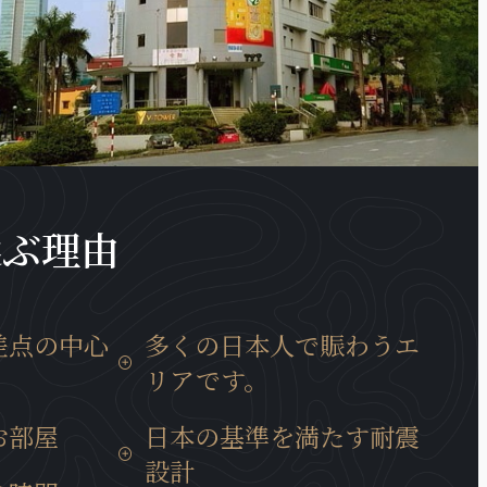
選ぶ理由
差点の中心
多くの日本人で賑わうエ
リアです。
移動時間は15
近くには多くの日系企業も、キムマー
お部屋
日本の基準を満たす耐震
では30分と通
通り、ダオタン通りに集まっていま
設計
所に位置して
す。また、周辺には多様な商業サービ
いて、ベトナ