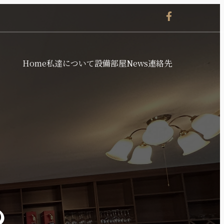
Home
私達について
設備
部屋
News
連絡先
も