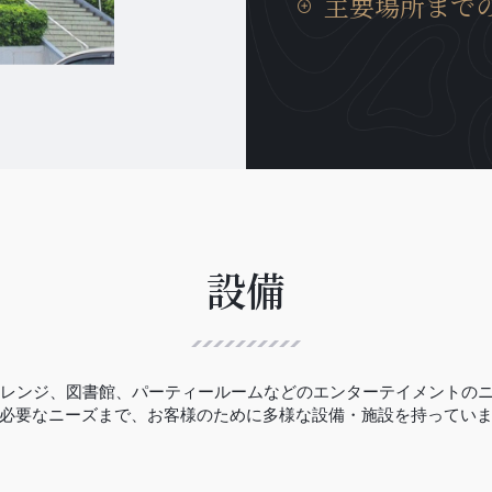
主要場所まで
おります。
ムに居ても、日本の我が
癒やされます。
タンロン工業団地までの
分、イノバイ国際空港ま
勤等にも非常に便利な場
おります。
設備
ゴルフレンジ、図書館、パーティールームなどのエンターテイメントの
必要なニーズまで、お客様のために多様な設備・施設を持ってい