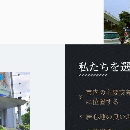
私たちを
市内の主要交
に位置する
タンロン工業団地までの
居心地の良い
分、イノバイ国際空港ま
勤等にも非常に便利な場
日本製の設備が充実して