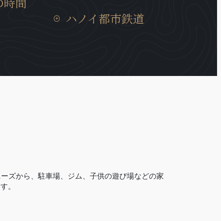
の時間
スが充実、トゥレ動物園、大学、地元
家の居心地に
ハノイの建造物では非常にめずらいい
の住宅街にも近いロケーションです。
ハノイ都市鉄道
移動時間は15
耐震構造のビルディングで、安心に宿
では30分と通
泊できます。
ハノイ都市鉄道3号線は、12.5Kmの区
所に位置して
間で西郊外トゥーリエム区ニョン間か
らハノイ駅間には、８つの高架駅と４
つの地下駅があり、高架区間の完成率
は99.5％、地下区間の完成率は現在の
所33％であります。
V-Towerの近くにはCauGiay駅があ
り、3号線の完成は2027年の予定です。
（2023年現在）
ニーズから、駐車場、ジム、子供の遊び場などの家
ます。