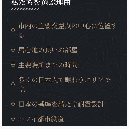
私たちを選ぶ理由
市内の主要交差点の中心に位置す
る
タンロン工業団地までの移動時間は15分、イノバイ
居心地の良いお部屋
国際空港までは30分と通勤等にも非常に便利な場所
に位置しております。
日本製の設備が充実していて、ベトナムに居ても、
主要場所までの時間
日本の我が家の居心地に癒やされます。
タンロン工業団地までの移動時間は15分、イノバイ
多くの日本人で賑わうエリアで
国際空港までは30分と通勤等にも非常に便利な場所
す。
に位置しております。
近くには多くの日系企業も、キムマー通り、ダオタ
日本の基準を満たす耐震設計
ン通りに集まっています。また、周辺には多様な商
業サービスが充実、トゥレ動物園、大学、地元の住
ハノイの建造物では非常にめずらいい耐震構造のビ
ハノイ都市鉄道
宅街にも近いロケーションです。
ルディングで、安心に宿泊できます。