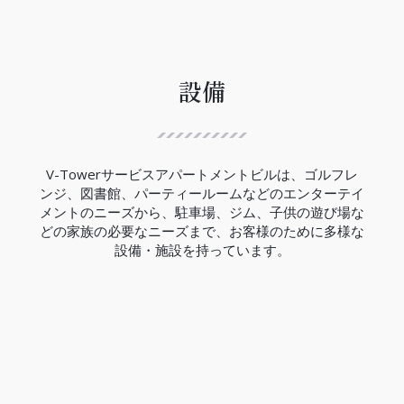
ハノイ都市鉄道3号線は、12.5Kmの区間で西郊外ト
ゥーリエム区ニョン間からハノイ駅間には、８つの
高架駅と４つの地下駅があり、高架区間の完成率は
99.5％、地下区間の完成率は現在の所33％でありま
す。
設備
V-Towerの近くにはCauGiay駅があり、3号線の完
成は2027年の予定です。
（2023年現在）
V-Towerサービスアパートメントビルは、ゴルフレ
ンジ、図書館、パーティールームなどのエンターテイ
メントのニーズから、駐車場、ジム、子供の遊び場な
どの家族の必要なニーズまで、お客様のために多様な
設備・施設を持っています。