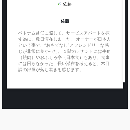
佐藤
ベトナム赴任に際して、サービスアパートを探
す為に、数日滞在しました。 オーナーが日本人
という事で、”おもてなし”とフレンドリーな感
じが非常に良かった。 １階のテナントには牛角
（焼肉）やおふくろ亭（日本食）もあり、食事
には困らなかった。長い滞在を考えると、木目
調の部屋が落ち着きを感じます。