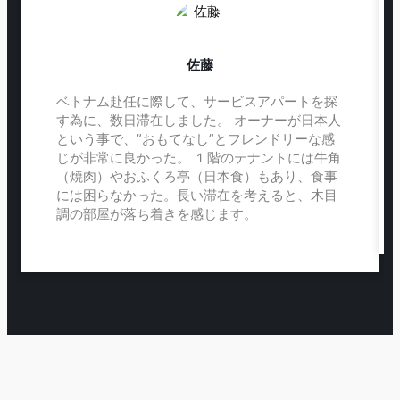
佐藤
ベトナム赴任に際して、サービスアパートを探
す為に、数日滞在しました。 オーナーが日本人
という事で、”おもてなし”とフレンドリーな感
じが非常に良かった。 １階のテナントには牛角
（焼肉）やおふくろ亭（日本食）もあり、食事
には困らなかった。長い滞在を考えると、木目
調の部屋が落ち着きを感じます。