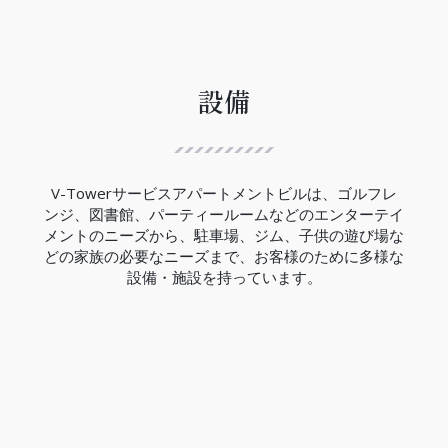
ハノイ都市鉄道3号線は、12.5Kmの区間で西郊外ト
ゥーリエム区ニョン間からハノイ駅間には、８つの
高架駅と４つの地下駅があり、高架区間の完成率は
99.5％、地下区間の完成率は現在の所33％でありま
す。
設備
V-Towerの近くにはCauGiay駅があり、3号線の完
成は2027年の予定です。
（2023年現在）
V-Towerサービスアパートメントビルは、ゴルフレ
ンジ、図書館、パーティールームなどのエンターテイ
メントのニーズから、駐車場、ジム、子供の遊び場な
どの家族の必要なニーズまで、お客様のために多様な
設備・施設を持っています。