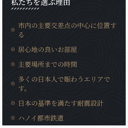
私たちを選ぶ理由
市内の主要交差点の中心に位置す
る
タンロン工業団地までの移動時間は15分、イノバイ
居心地の良いお部屋
国際空港までは30分と通勤等にも非常に便利な場所
に位置しております。
日本製の設備が充実していて、ベトナムに居ても、
主要場所までの時間
日本の我が家の居心地に癒やされます。
タンロン工業団地までの移動時間は15分、イノバイ
多くの日本人で賑わうエリアで
国際空港までは30分と通勤等にも非常に便利な場所
す。
に位置しております。
近くには多くの日系企業も、キムマー通り、ダオタ
日本の基準を満たす耐震設計
ン通りに集まっています。また、周辺には多様な商
業サービスが充実、トゥレ動物園、大学、地元の住
ハノイの建造物では非常にめずらいい耐震構造のビ
ハノイ都市鉄道
宅街にも近いロケーションです。
ルディングで、安心に宿泊できます。