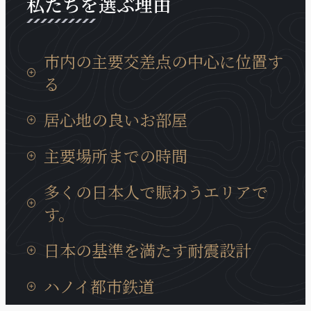
私たちを選ぶ理由
市内の主要交差点の中心に位置す
る
タンロン工業団地までの移動時間は15分、イノバイ
居心地の良いお部屋
国際空港までは30分と通勤等にも非常に便利な場所
に位置しております。
日本製の設備が充実していて、ベトナムに居ても、
主要場所までの時間
日本の我が家の居心地に癒やされます。
タンロン工業団地までの移動時間は15分、イノバイ
多くの日本人で賑わうエリアで
国際空港までは30分と通勤等にも非常に便利な場所
す。
に位置しております。
近くには多くの日系企業も、キムマー通り、ダオタ
日本の基準を満たす耐震設計
ン通りに集まっています。また、周辺には多様な商
業サービスが充実、トゥレ動物園、大学、地元の住
ハノイの建造物では非常にめずらいい耐震構造のビ
ハノイ都市鉄道
宅街にも近いロケーションです。
ルディングで、安心に宿泊できます。