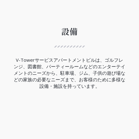
ハノイ都市鉄道3号線は、12.5Kmの区間で西郊外ト
ゥーリエム区ニョン間からハノイ駅間には、８つの
高架駅と４つの地下駅があり、高架区間の完成率は
99.5％、地下区間の完成率は現在の所33％でありま
す。
設備
V-Towerの近くにはCauGiay駅があり、3号線の完
成は2027年の予定です。
（2023年現在）
V-Towerサービスアパートメントビルは、ゴルフレ
ンジ、図書館、パーティールームなどのエンターテイ
メントのニーズから、駐車場、ジム、子供の遊び場な
どの家族の必要なニーズまで、お客様のために多様な
設備・施設を持っています。