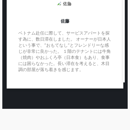
佐藤
ベトナム赴任に際して、サービスアパートを探
す為に、数日滞在しました。 オーナーが日本人
という事で、”おもてなし”とフレンドリーな感
じが非常に良かった。 １階のテナントには牛角
（焼肉）やおふくろ亭（日本食）もあり、食事
には困らなかった。長い滞在を考えると、木目
調の部屋が落ち着きを感じます。