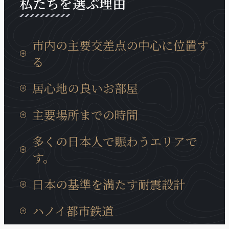
私たちを選ぶ理由
市内の主要交差点の中心に位置す
る
タンロン工業団地までの移動時間は15分、イノバイ
居心地の良いお部屋
国際空港までは30分と通勤等にも非常に便利な場所
に位置しております。
日本製の設備が充実していて、ベトナムに居ても、
主要場所までの時間
日本の我が家の居心地に癒やされます。
タンロン工業団地までの移動時間は15分、イノバイ
多くの日本人で賑わうエリアで
国際空港までは30分と通勤等にも非常に便利な場所
す。
に位置しております。
近くには多くの日系企業も、キムマー通り、ダオタ
日本の基準を満たす耐震設計
ン通りに集まっています。また、周辺には多様な商
業サービスが充実、トゥレ動物園、大学、地元の住
ハノイの建造物では非常にめずらいい耐震構造のビ
ハノイ都市鉄道
宅街にも近いロケーションです。
ルディングで、安心に宿泊できます。