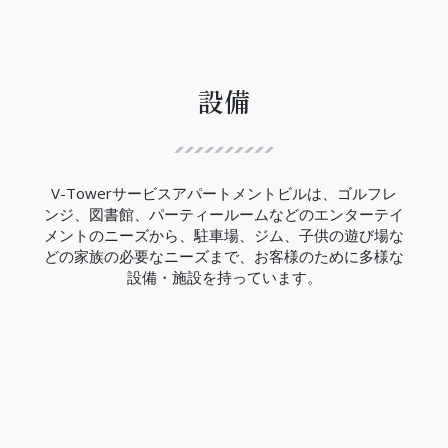
ハノイ都市鉄道3号線は、12.5Kmの区間で西郊外ト
ゥーリエム区ニョン間からハノイ駅間には、８つの
高架駅と４つの地下駅があり、高架区間の完成率は
99.5％、地下区間の完成率は現在の所33％でありま
す。
設備
V-Towerの近くにはCauGiay駅があり、3号線の完
成は2027年の予定です。
（2023年現在）
V-Towerサービスアパートメントビルは、ゴルフレ
ンジ、図書館、パーティールームなどのエンターテイ
メントのニーズから、駐車場、ジム、子供の遊び場な
どの家族の必要なニーズまで、お客様のために多様な
設備・施設を持っています。