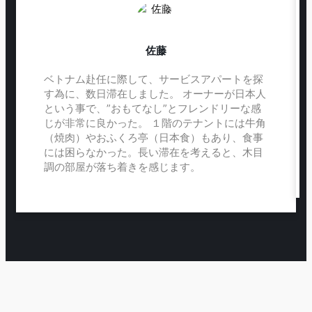
佐藤
ベトナム赴任に際して、サービスアパートを探
す為に、数日滞在しました。 オーナーが日本人
という事で、”おもてなし”とフレンドリーな感
じが非常に良かった。 １階のテナントには牛角
（焼肉）やおふくろ亭（日本食）もあり、食事
には困らなかった。長い滞在を考えると、木目
調の部屋が落ち着きを感じます。