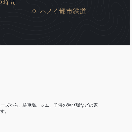
の時間
スが充実、トゥレ動物園、大学、地元
家の居心地に
ハノイの建造物では非常にめずらいい
の住宅街にも近いロケーションです。
ハノイ都市鉄道
移動時間は15
耐震構造のビルディングで、安心に宿
では30分と通
泊できます。
ハノイ都市鉄道3号線は、12.5Kmの区
所に位置して
間で西郊外トゥーリエム区ニョン間か
らハノイ駅間には、８つの高架駅と４
つの地下駅があり、高架区間の完成率
は99.5％、地下区間の完成率は現在の
所33％であります。
V-Towerの近くにはCauGiay駅があ
り、3号線の完成は2027年の予定です。
（2023年現在）
ニーズから、駐車場、ジム、子供の遊び場などの家
ます。