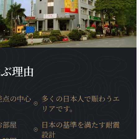
選ぶ理由
差点の中心
多くの日本人で賑わうエ
リアです。
移動時間は15
近くには多くの日系企業も、キムマー
お部屋
日本の基準を満たす耐震
では30分と通
通り、ダオタン通りに集まっていま
設計
所に位置して
す。また、周辺には多様な商業サービ
いて、ベトナ