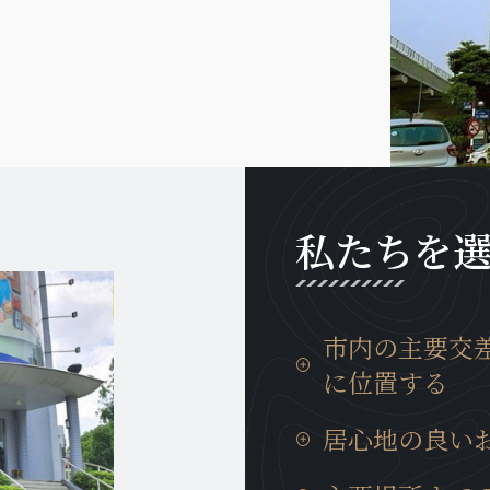
私たちを
市内の主要交
に位置する
タンロン工業団地までの
居心地の良い
分、イノバイ国際空港ま
勤等にも非常に便利な場
日本製の設備が充実して