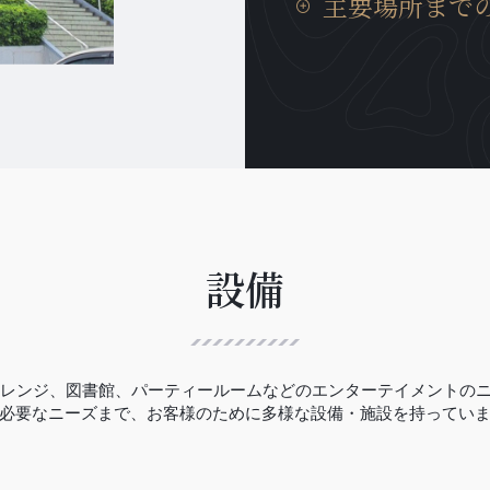
主要場所まで
おります。
ムに居ても、日本の我が
癒やされます。
タンロン工業団地までの
分、イノバイ国際空港ま
勤等にも非常に便利な場
おります。
設備
ゴルフレンジ、図書館、パーティールームなどのエンターテイメントの
必要なニーズまで、お客様のために多様な設備・施設を持ってい