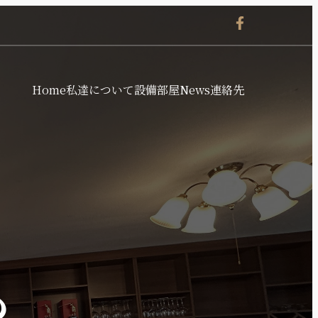
Home
私達について
設備
部屋
News
連絡先
も