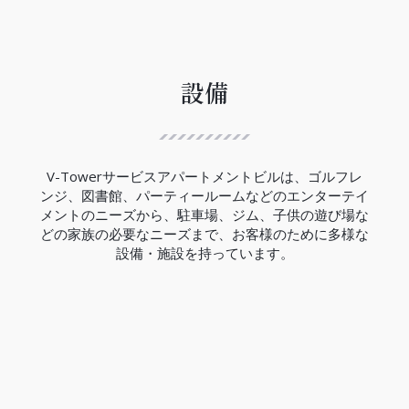
ハノイ都市鉄道3号線は、12.5Kmの区間で西郊外ト
ゥーリエム区ニョン間からハノイ駅間には、８つの
高架駅と４つの地下駅があり、高架区間の完成率は
99.5％、地下区間の完成率は現在の所33％でありま
す。
設備
V-Towerの近くにはCauGiay駅があり、3号線の完
成は2027年の予定です。
（2023年現在）
V-Towerサービスアパートメントビルは、ゴルフレ
ンジ、図書館、パーティールームなどのエンターテイ
メントのニーズから、駐車場、ジム、子供の遊び場な
どの家族の必要なニーズまで、お客様のために多様な
設備・施設を持っています。