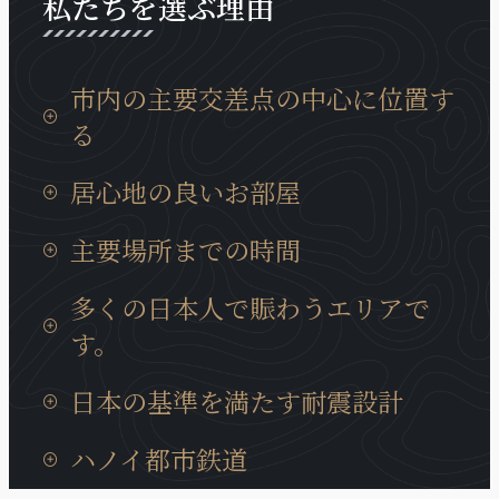
私たちを選ぶ理由
市内の主要交差点の中心に位置す
る
タンロン工業団地までの移動時間は15分、イノバイ
居心地の良いお部屋
国際空港までは30分と通勤等にも非常に便利な場所
に位置しております。
日本製の設備が充実していて、ベトナムに居ても、
主要場所までの時間
日本の我が家の居心地に癒やされます。
タンロン工業団地までの移動時間は15分、イノバイ
多くの日本人で賑わうエリアで
国際空港までは30分と通勤等にも非常に便利な場所
す。
に位置しております。
近くには多くの日系企業も、キムマー通り、ダオタ
日本の基準を満たす耐震設計
ン通りに集まっています。また、周辺には多様な商
業サービスが充実、トゥレ動物園、大学、地元の住
ハノイの建造物では非常にめずらいい耐震構造のビ
ハノイ都市鉄道
宅街にも近いロケーションです。
ルディングで、安心に宿泊できます。