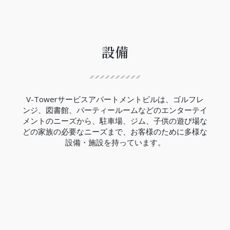
ハノイ都市鉄道3号線は、12.5Kmの区間で西郊外ト
ゥーリエム区ニョン間からハノイ駅間には、８つの
高架駅と４つの地下駅があり、高架区間の完成率は
99.5％、地下区間の完成率は現在の所33％でありま
す。
設備
V-Towerの近くにはCauGiay駅があり、3号線の完
成は2027年の予定です。
（2023年現在）
V-Towerサービスアパートメントビルは、ゴルフレ
ンジ、図書館、パーティールームなどのエンターテイ
メントのニーズから、駐車場、ジム、子供の遊び場な
どの家族の必要なニーズまで、お客様のために多様な
設備・施設を持っています。