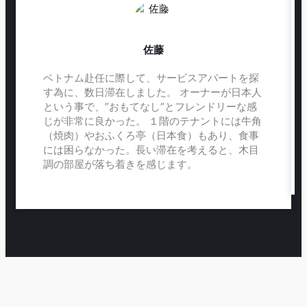
佐藤
ベトナム赴任に際して、サービスアパートを探
す為に、数日滞在しました。 オーナーが日本人
という事で、”おもてなし”とフレンドリーな感
じが非常に良かった。 １階のテナントには牛角
（焼肉）やおふくろ亭（日本食）もあり、食事
には困らなかった。長い滞在を考えると、木目
調の部屋が落ち着きを感じます。