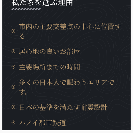
私たちを選ぶ理由
市内の主要交差点の中心に位置す
る
タンロン工業団地までの移動時間は15分、イノバイ
居心地の良いお部屋
国際空港までは30分と通勤等にも非常に便利な場所
に位置しております。
日本製の設備が充実していて、ベトナムに居ても、
主要場所までの時間
日本の我が家の居心地に癒やされます。
タンロン工業団地までの移動時間は15分、イノバイ
多くの日本人で賑わうエリアで
国際空港までは30分と通勤等にも非常に便利な場所
す。
に位置しております。
近くには多くの日系企業も、キムマー通り、ダオタ
日本の基準を満たす耐震設計
ン通りに集まっています。また、周辺には多様な商
業サービスが充実、トゥレ動物園、大学、地元の住
ハノイの建造物では非常にめずらいい耐震構造のビ
ハノイ都市鉄道
宅街にも近いロケーションです。
ルディングで、安心に宿泊できます。