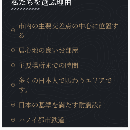
私たちを選ぶ理由
市内の主要交差点の中心に位置す
る
タンロン工業団地までの移動時間は15分、イノバイ
居心地の良いお部屋
国際空港までは30分と通勤等にも非常に便利な場所
に位置しております。
日本製の設備が充実していて、ベトナムに居ても、
主要場所までの時間
日本の我が家の居心地に癒やされます。
タンロン工業団地までの移動時間は15分、イノバイ
多くの日本人で賑わうエリアで
国際空港までは30分と通勤等にも非常に便利な場所
す。
に位置しております。
近くには多くの日系企業も、キムマー通り、ダオタ
日本の基準を満たす耐震設計
ン通りに集まっています。また、周辺には多様な商
業サービスが充実、トゥレ動物園、大学、地元の住
ハノイの建造物では非常にめずらいい耐震構造のビ
ハノイ都市鉄道
宅街にも近いロケーションです。
ルディングで、安心に宿泊できます。