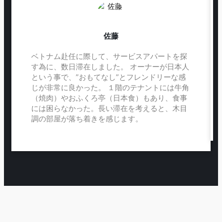
佐藤
ベトナム赴任に際して、サービスアパートを探
す為に、数日滞在しました。 オーナーが日本人
という事で、”おもてなし”とフレンドリーな感
じが非常に良かった。 １階のテナントには牛角
（焼肉）やおふくろ亭（日本食）もあり、食事
には困らなかった。長い滞在を考えると、木目
調の部屋が落ち着きを感じます。