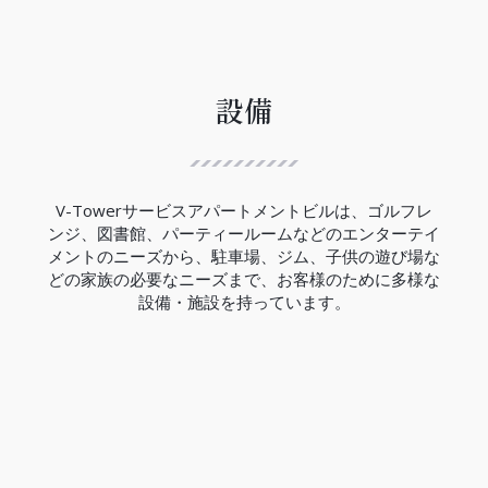
ハノイ都市鉄道3号線は、12.5Kmの区間で西郊外ト
ゥーリエム区ニョン間からハノイ駅間には、８つの
高架駅と４つの地下駅があり、高架区間の完成率は
99.5％、地下区間の完成率は現在の所33％でありま
す。
設備
V-Towerの近くにはCauGiay駅があり、3号線の完
成は2027年の予定です。
（2023年現在）
V-Towerサービスアパートメントビルは、ゴルフレ
ンジ、図書館、パーティールームなどのエンターテイ
メントのニーズから、駐車場、ジム、子供の遊び場な
どの家族の必要なニーズまで、お客様のために多様な
設備・施設を持っています。